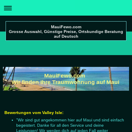
MauiFewo.com
Grosse Auswahl, Günstige Preise, Ortskundige Beratung
auf Deutsch
MauiFewo.com
Wir finden Ihre Traumwohnung auf Maui
Bewertungen vom Valley Isle:
"Wir sind gut angekommen hier auf Maui und sind einfach
begeistert. Danke für all den Service und deine
Leistungen! Wir werden dich auf jeden Fall weiter