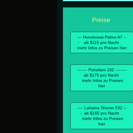
Preise
--- Honokowai Palms A7 --
- ab $115 pro Nacht
mehr Infos zu Preisen hier
------- Pohailani 102 --------
ab $175 pro Nacht
mehr Infos zu Preisen
hier
---- Lahaina Shores 532 --
- ab $165 pro Nacht
mehr Infos zu Preisen
hier