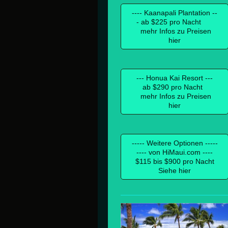
---- Kaanapali Plantation --
- ab $225 pro Nacht
mehr Infos zu Preisen
hier
--- Honua Kai Resort ---
ab $290 pro Nacht
mehr Infos zu Preisen
hier
----- Weitere Optionen -----
---- von HiMaui.com ----
$115 bis $900 pro Nacht
Siehe hier