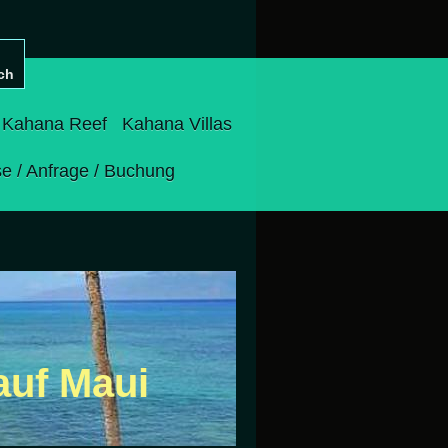
ch
Kahana Reef
Kahana Villas
se / Anfrage / Buchung
auf Maui