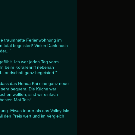
ine traumhafte Ferienwohnung im
 total begeistert! Vielen Dank noch
er..."
gefühlt. Ich war jeden Tag vorm
n beim Korallenriff nebenan
l-Landschaft ganz begeistert."
 dass das Honua Kai eine ganz neue
ar sehr bequem. Die Küche war
chen wollten, sind wir einfach
besten Mai Tais!"
ng. Etwas teurer als das Valley Isle
ll den Preis wert und im Vergleich