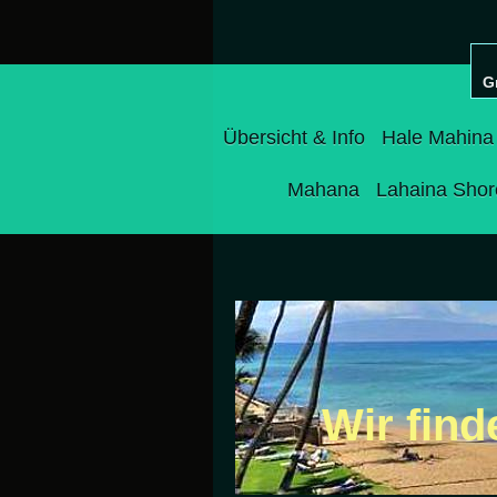
G
Übersicht & Info
Hale Mahina
Mahana
Lahaina Shor
Wir fin