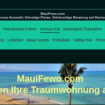
MauiFewo.com
rosse Auswahl, Günstige Preise, Ortskundige Beratung auf Deuts
Honokowai Palms
Honua Kai
Kaanapali Plantation
es
Lokelani
Maui Sands
Pohailani
Valley Isle
Prei
MauiFewo.com
den Ihre Traumwohnung 