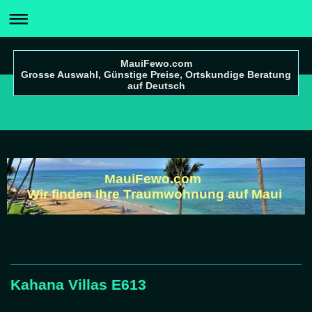
MauiFewo.com
Grosse Auswahl, Günstige Preise, Ortskundige Beratung
auf Deutsch
MauiFewo.com
Wir finden Ihre Traumwohnung auf Maui
Kahana Villas E613