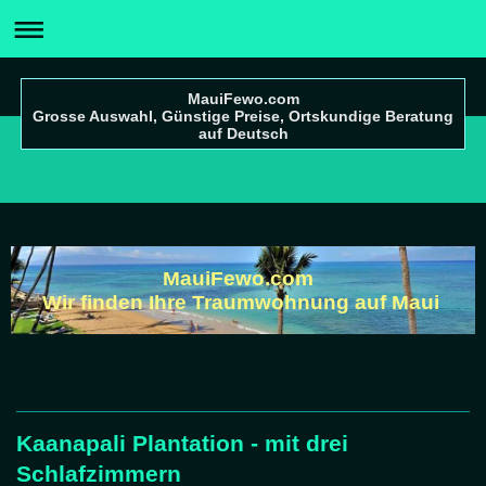
MauiFewo.com
Grosse Auswahl, Günstige Preise, Ortskundige Beratung
auf Deutsch
MauiFewo.com
Wir finden Ihre Traumwohnung auf Maui
Kaanapali Plantation - mit drei
Schlafzimmern