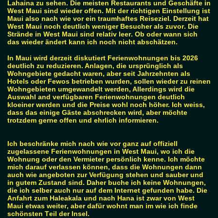
Lahaina zu sehen. Die meisten Restaurants und Geschäfte in
West Maui sind wieder offen. Mit der richtigen Einstellung ist
Maui also nach wie vor ein traumhaftes Reiseziel. Derzeit hat
West Maui noch deutlich weniger Besucher als zuvor. Die
Strände in West Maui sind relativ leer. Ob oder wann sich
das wieder ändert kann ich noch nicht abschätzen.
In Maui wird derzeit diskutiert Ferienwohnungen bis 2026
deutlich zu reduzieren. Anlagen, die ursprünglich als
Wohngebiete gedacht waren, aber seit Jahrzehnten als
Hotels oder Fewos betrieben wurden, sollen wieder zu reinen
Wohngebieten umgewandelt werden, Allerdings wird die
Auswahl and verfügbaren Ferienwohnungen deutlich
kloeiner werden und die Preise wohl noch höher. Ich weiss,
dass das einige Gäste abschrecken wird, aber möchte
trotzdem gerne offen und ehrlich informieren.
Ich beschränke mich nach wie vor ganz auf offiziell
zugelassene Ferienwohnungen in West Maui, wo ich die
Wohnung oder den Vermieter persönlich kenne. Ich möchte
mich darauf verlassen können, dass die Wohnungen dann
auch wie angeboten zur Verfügung stehen und sauber und
in gutem Zustand sind. Daher buche ich keine Wohnungen,
die ich selber auch nur auf dem Internet gefunden habe.
Die
Anfahrt zum Haleakala und nach Hana ist zwar von West
Maui etwas weiter, aber dafür wohnt man im wie ich finde
schönsten Teil der Insel.